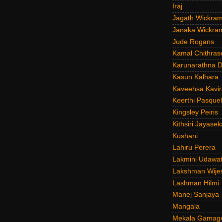
Iraj
Jagath Wickra
Janaka Wickra
Jude Rogans
Kamal Chithras
Karunarathna D
Kasun Kalhara
Kaveehsa Kavir
Keerthi Pasquel
Kingsley Peiris
Kithsiri Jayasek
Kushani
Lahiru Perera
Lakmini Udawat
Lakshman Wije
Lashman Hilmi
Manej Sanjaya
Mangala
Mekala Gamag