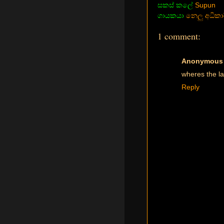
සකස් කලේ
Supun
ගායකයා
නෙලු අධිකාර
1 comment:
Anonymous
wheres the la
Reply