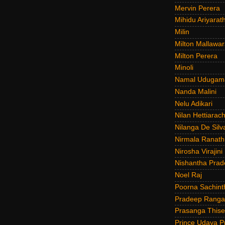
Mervin Perera
Mihidu Ariyarat
Milin
Milton Mallawar
Milton Perera
Minoli
Namal Udugam
Nanda Malini
Nelu Adikari
Nilan Hettiarach
Nilanga De Silv
Nirmala Ranat
Nirosha Virajini
Nishantha Prad
Noel Raj
Poorna Sachint
Pradeep Rang
Prasanga Thise
Prince Udaya P