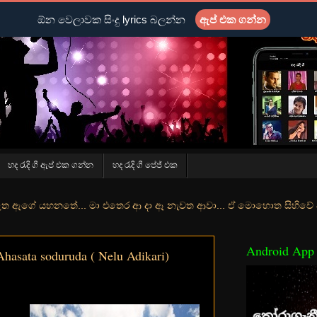
ඕන වෙලාවක සිංදු lyrics බලන්න
ඇප් එක ගන්න
හද රැදි ගී ඇප් එක ගන්න
හද රැදි ගී පේජ් එක
ේ... මා එතෙර ආ දා ඈ නැවත ආවා... ඒ මොහොත සිහිවේ අද වගේ... මා හා තුරු
Android App
asata soduruda ( Nelu Adikari)