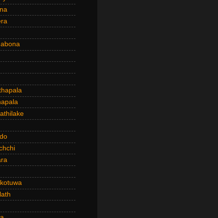
ena
era
dabona
hapala
apala
thilake
do
chchi
ra
kotuwa
ath
a