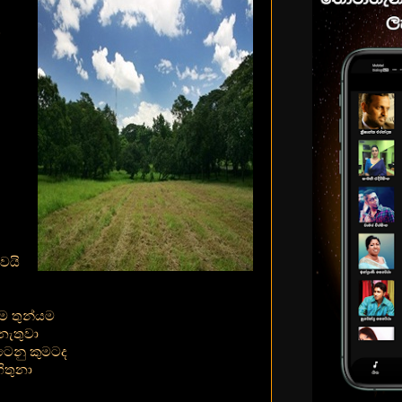
ෙයි
දම තුන්යම
නැතුවා
ටෙනු කුමටද
ිතුනා