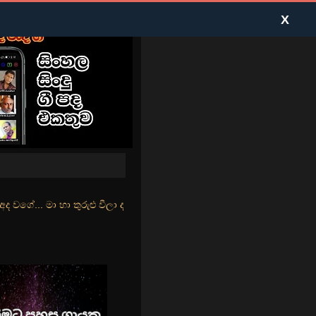
X
ළු වීලා දෑසේ කදුළු බීලා රහසේ සුසුම් ලෑ හඩ ඇසේ... නිල්වන් මුහුදු තී