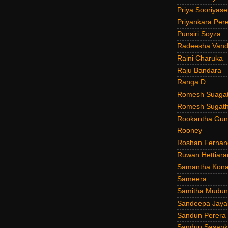
Priya Sooriyas
Priyankara Per
Punsiri Soyza
Radeesha Van
Raini Charuka
Raju Bandara
Ranga D
Romesh Suagat
Romesh Sugath
Rookantha Guna
Rooney
Roshan Fernan
Ruwan Hettiara
Samantha Kona
Sameera
Samitha Mudun
Sandeepa Jayal
Sandun Perera
Sandun Sasank