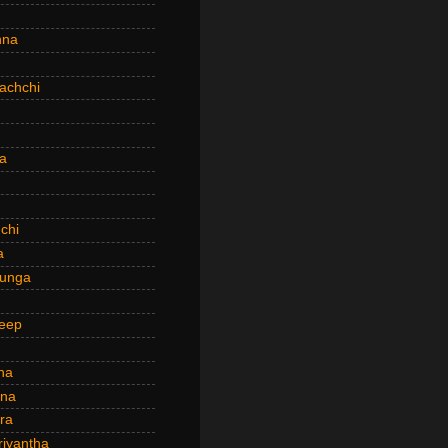
hna
achchi
a
chi
a
hunga
eep
ha
ana
ra
riyantha