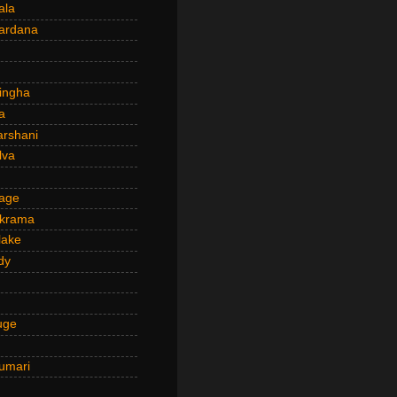
ala
ardana
ingha
a
arshani
lva
age
ckrama
lake
dy
uge
umari