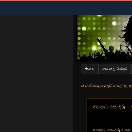
Home
ගායක ලැයිස්තුව
න් මුහුදු තීරේ ගල් මල් පිපුන යායේ මා තනිවෙලා නැව් තලේ ඈ ඇත ඇගේ යහනත
අහසට සොදුරු - Ah
අහසට සොදුරු ද සද