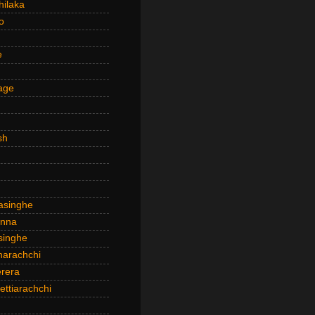
hilaka
o
e
age
sh
asinghe
anna
inghe
narachchi
rera
ttiarachchi