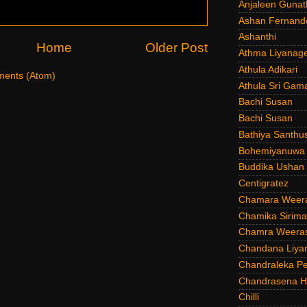
Anjaleen Gunat
Ashan Fernand
Ashanthi
Home
Older Post
Athma Liyanag
Athula Adikari
ents (Atom)
Athula Sri Gam
Bachi Susan
Bachi Susan
Bathiya Santhu
Bohemiyanuwa
Buddika Ushan
Centigratez
Chamara Weer
Chamika Sirim
Chamra Weeras
Chandana Liya
Chandraleka Pe
Chandrasena He
Chilli