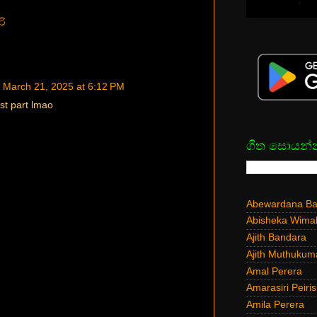
ි
March 21, 2025 at 6:12 PM
st part lmao
ගීත සොයන්
Abewardana Bal
Abisheka Wima
Ajith Bandara
Ajith Muthukum
Amal Perera
Amarasiri Peiris
Amila Perera