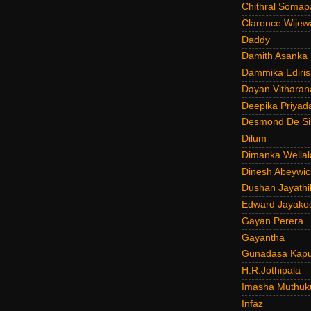
Chithral Somap
Clarence Wijew
Daddy
Damith Asanka
Dammika Ediris
Dayan Vitharan
Deepika Priyad
Desmond De Si
Dilum
Dimanka Wellal
Dinesh Abeywi
Dushan Jayathi
Edward Jayako
Gayan Perera
Gayantha
Gunadasa Kap
H.R.Jothipala
Imasha Muthuk
Infaz