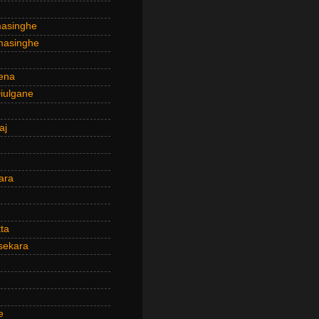
masinghe
masinghe
ena
iulgane
aj
ara
ta
sekara
e