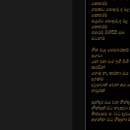
කෙතරම්
ගසකට සොදුරු ද මල
කෙතරම්
සයුරට සොදුරු ද රළ
කෙතරම්
එතරම් මිහිරියි ඔබ
මටනම්
හිත මැද පෙමබරකම්
සගවා
යන එන මග ඉගි බිගි
කරමින්
හොද නෑ කරනා ඔය
දගකම්
දුටුවොත් වෙන අය ව
නපුරක්
සුන්දර ඔය වත හින්
නින්දක් මට නැතුවා 
තිස්සෙම මං වට දැව
අහන්න මට හිතුනා හ