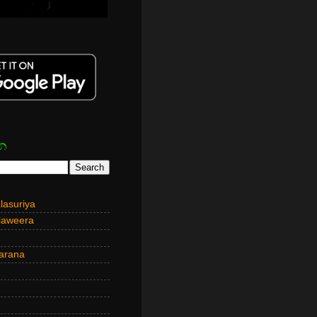
න
asuriya
laweera
arana