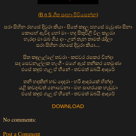
(B n S ගීත සදහා පිවිසෙන්න)
සරා සිහින රහසේ දිවුරා කියා - සිතේ කදුලු පහසේ මැවුණා සිනා
කොහේ ඇවිද හෝ මා - හද සිතුවිලි විල කළඹා
හැරදා මා ඔබ ගිය දා - උන් තැන තාමත් රැදිලා
සරා සිහින රහසේ දිවුරා කියා....
සිත කඳුලැල්ලේ තවරා - කළුවර රසකර වින්දා
සද සෙවනැල්ලක හැංගී - මගේ ඇස් තනිකර තෙමුණා
එසේ කදුළු ගැලූ ඒ හීනේ - තවමත් ඔබයි ආදරේ
තනි හදකින් හඬ දෙදරා - හරි ආදරයක් හින්දා
යළි කවදාවත් නොවෙනා - මහ සාගරයක හැඬුවා
එසේ කදුළු ගැලූ ඒ හීනේ - තවමත් ඔබයි ආදරේ
DOWNLOAD
No comments:
Post a Comment