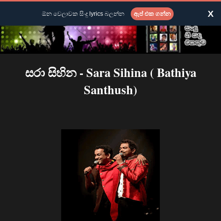
X
ඕන වෙලාවක සිංදු lyrics බලන්න
ඇප් එක ගන්න
සරා සිහින - Sara Sihina ( Bathiya
Santhush)