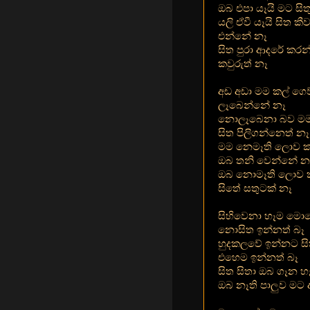
ඔබ එපා යෑයි මට සි
යලි ඒවී යෑයි සිත කී
එන්නේ නෑ
සිත පුරා ආදරේ කර
කවුරුත් නෑ
අඩ අඩා මම කල් ගෙව
ලෑබෙන්නේ නෑ
නොලෑබෙනා බව මම 
සිත පිලිගන්නෙත් නෑ
මම නෙමෑති ලොව ක
ඔබ තනි වෙන්නේ න
ඔබ නොමෑති ලොව 
සිතේ සතුටක් නෑ
සිහිවෙනා හෑම මො
නොසිත ඉන්නත් බෑ
හුදකලවේ ඉන්නට සි
එහෙම ඉන්නත් බෑ
සිත සිතා ඔබ ගෑන හ
ඔබ නෑති පාලුව මට 