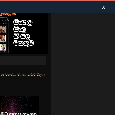
X
ුළු වීලා දෑසේ කදුළු බීලා රහසේ සුසුම් ලෑ හඩ ඇසේ... නිල්වන් මුහුදු තී