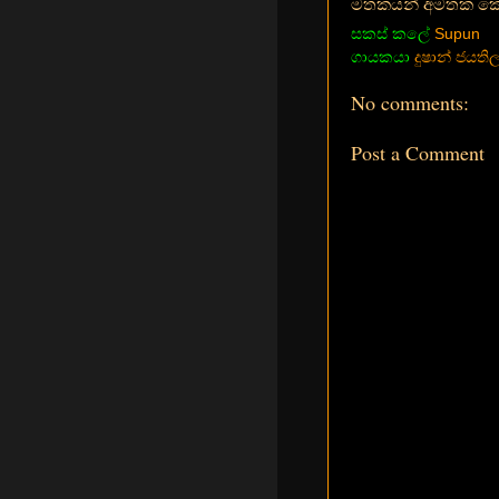
මතකයන් අමතක කෙරු
සකස් කලේ
Supun
ගායකයා
දුෂාන් ජයත
No comments:
Post a Comment