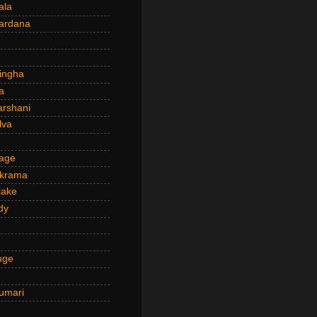
ala
ardana
ingha
a
arshani
lva
age
ckrama
lake
dy
uge
umari