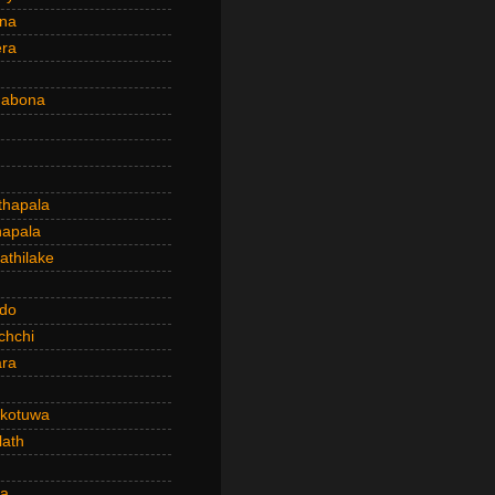
ena
era
dabona
hapala
apala
thilake
do
chchi
ra
kotuwa
ath
a