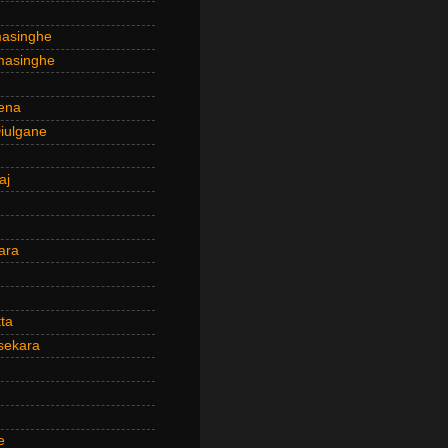
masinghe
masinghe
ena
iulgane
aj
ara
ta
sekara
e