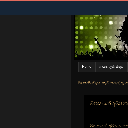
Home
ගායක ලැයිස්තුව
න් මුහුදු තීරේ ගල් මල් පිපුන යායේ මා තනිවෙලා නැව් තලේ ඈ ඇත ඇගේ යහනත
මතකයන් අමතක කෙ
මතකයන් අමතක කෙ