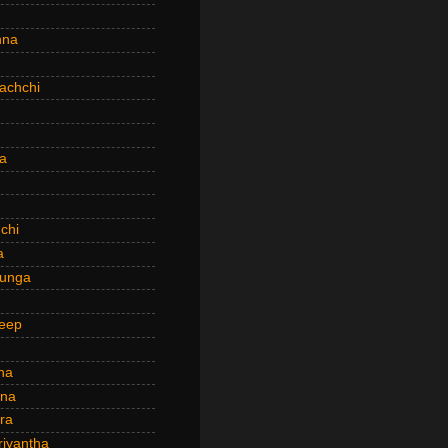
hna
achchi
a
chi
a
hunga
eep
ha
ana
ra
riyantha