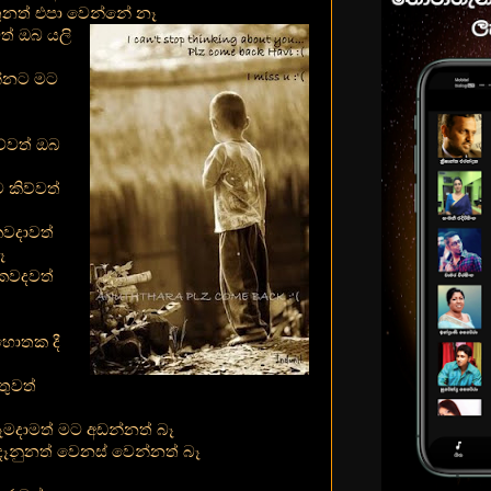
තුනත් එපා වෙන්නේ නෑ
වත් ඔබ යලි
න්නට මට
්වත් ඔබ
කිව්වත්
වදාවත්
ෑ
කවදවත්
හොතක දී
තුවත්
ෑමදාමත් මට අඩන්නත් බෑ
දෑනුනත් වෙනස් වෙන්නත් බෑ