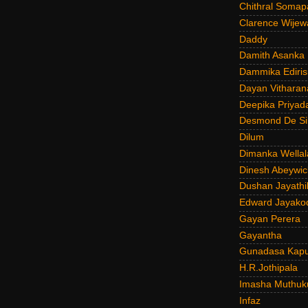
Chithral Somap
Clarence Wijew
Daddy
Damith Asanka
Dammika Ediris
Dayan Vitharan
Deepika Priyad
Desmond De Si
Dilum
Dimanka Wellal
Dinesh Abeywi
Dushan Jayathi
Edward Jayako
Gayan Perera
Gayantha
Gunadasa Kap
H.R.Jothipala
Imasha Muthuk
Infaz