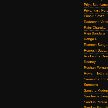
Priya Sooriyas
Priyankara Per
Punsiri Soyza
Radeesha Van
Raini Charuka
Raju Bandara
Ranga D
Romesh Suagat
Romesh Sugath
Rookantha Guna
Rooney
Roshan Fernan
Ruwan Hettiara
Samantha Kona
Sameera
Samitha Mudun
Sandeepa Jayal
Sandun Perera
Sandun Sasank