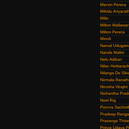
Mervin Perera
Mihidu Ariyarat
Milin
Milton Mallawar
Milton Perera
Minoli
Namal Udugam
Nanda Malini
Nelu Adikari
Nilan Hettiarach
Nilanga De Silv
Nirmala Ranat
Nirosha Virajini
Nishantha Prad
Noel Raj
Poorna Sachint
Pradeep Rang
Prasanga Thise
Prince Udaya P