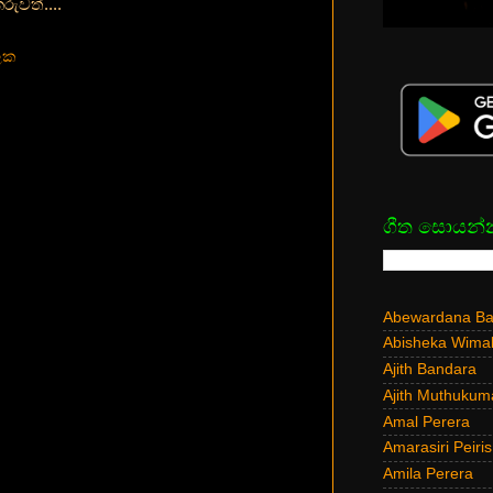
වත්....
ිලක
ගීත සොයන්
Abewardana Bal
Abisheka Wima
Ajith Bandara
Ajith Muthukum
Amal Perera
Amarasiri Peiris
Amila Perera