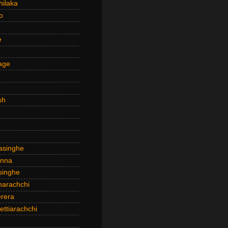
hilaka
o
e
age
sh
asinghe
anna
inghe
narachchi
rera
ttiarachchi