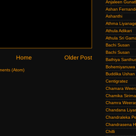
Anjaleen Gunat
Ashan Fernand
Ashanthi
Athma Liyanag
Athula Adikari
Athula Sri Gam
Bachi Susan
Bachi Susan
Home
Older Post
Bathiya Santhu
Bohemiyanuwa
ents (Atom)
Buddika Ushan
Centigratez
Chamara Weer
Chamika Sirim
Chamra Weeras
Chandana Liya
Chandraleka Pe
Chandrasena He
Chilli