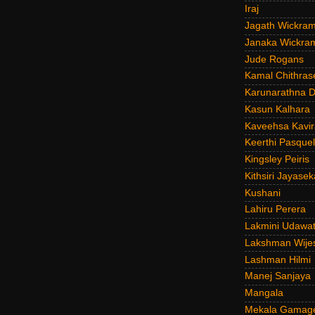
Iraj
Jagath Wickra
Janaka Wickra
Jude Rogans
Kamal Chithras
Karunarathna D
Kasun Kalhara
Kaveehsa Kavir
Keerthi Pasquel
Kingsley Peiris
Kithsiri Jayasek
Kushani
Lahiru Perera
Lakmini Udawat
Lakshman Wije
Lashman Hilmi
Manej Sanjaya
Mangala
Mekala Gamag