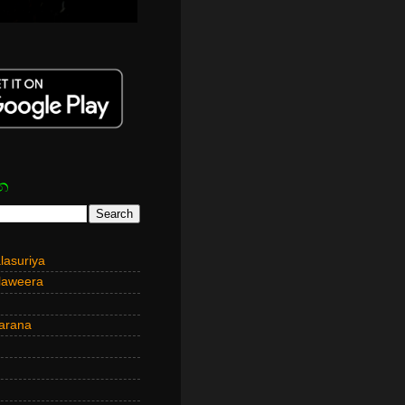
න
asuriya
laweera
arana