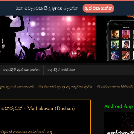
ඕන වෙලාවක සිංදු lyrics බලන්න
ඇප් එක ගන්න
හද රැදි ගී ඇප් එක ගන්න
හද රැදි ගී පේජ් එක
ේ... මා එතෙර ආ දා ඈ නැවත ආවා... ඒ මොහොත සිහිවේ අද වගේ... මා හා තුර
Android App
රුවත් - Mathakayan (Dushan)
රුවත් අමතක වෙන්නේ නෑ